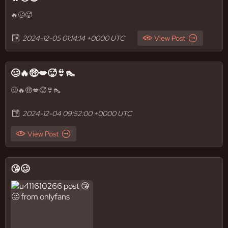
🔥🥴🥵
2024-12-05 01:14:14 +0000 UTC
View Post
🥴🔥🤑💋🥵👙👠
🥴🔥🤑💋🥵👙👠
2024-12-04 09:52:00 +0000 UTC
View Post
😘🥴