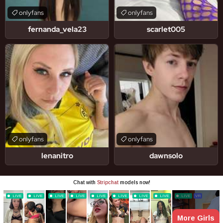
onlyfans
onlyfans
fernanda_vela23
scarlet005
onlyfans
onlyfans
lenanitro
dawnsolo