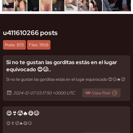
u411610266 posts
Posts: 855
Files: 1968
Si no te gustan las gorditas estás en el lugar
equivocado 😊🥴..
Si no te gustan las gorditas estás en el lugar equivocado 😊🥴🔥🥵
2024-12-07 03:17:50 +0000 UTC
View Post
😉👙🥵🔥😋🥴
😉👙🥵🔥😋🥴