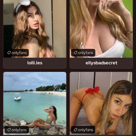
onlyfans
onlyfans
lolli.les
ellysbadsecret
onlyfans
onlyfans