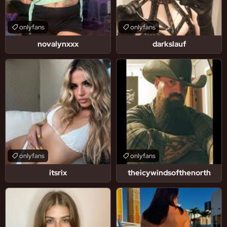
onlyfans
onlyfans
novalynxxx
darkslauf
onlyfans
onlyfans
itsrix
theicywindsofthenorth