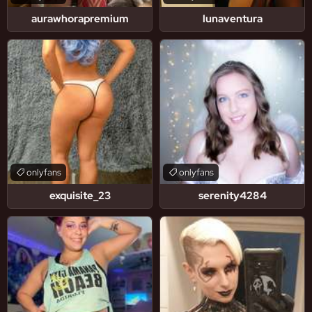
aurawhorapremium
lunaventura
onlyfans
onlyfans
exquisite_23
serenity4284