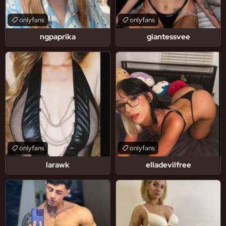
onlyfans
onlyfans
ngpaprika
giantessvee
onlyfans
onlyfans
larawk
elladevilfree