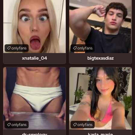
onlyfans
onlyfans
xnatalie_04
bigtexasdiaz
onlyfans
onlyfans
dr-sexology
karla_marie