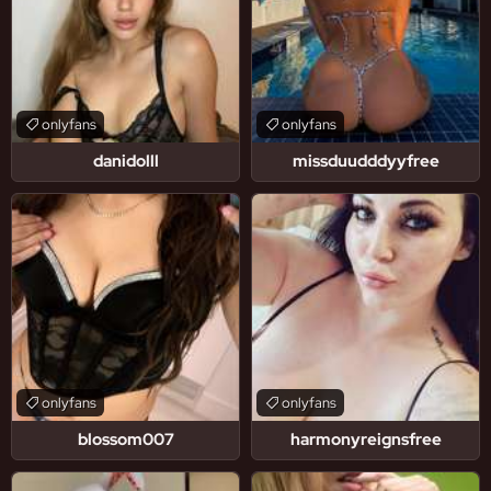
onlyfans
onlyfans
danidolll
missduudddyyfree
onlyfans
onlyfans
blossom007
harmonyreignsfree