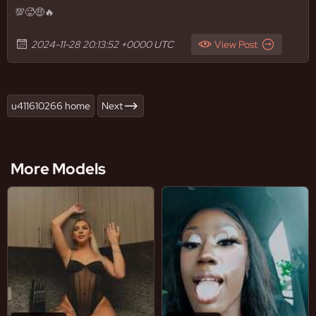
💯🥵🤑🔥
2024-11-28 20:13:52 +0000 UTC
View Post
u411610266 home
Next
More Models