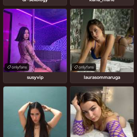
onlyfans
onlyfans
susyvip
laurasommaruga