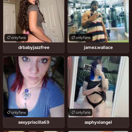
onlyfans
onlyfans
drbabyjazzfree
jamez.wallace
onlyfans
onlyfans
sexypriscilla69
asphyxiangel