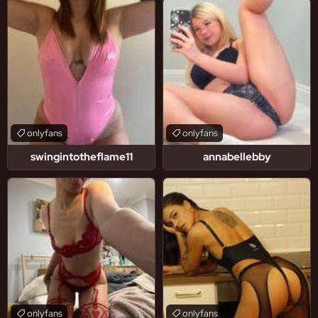
onlyfans
onlyfans
swingintotheflame11
annabellebby
onlyfans
onlyfans