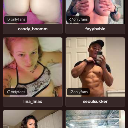
onlyfans
onlyfans
candy_boomm
fayybabie
onlyfans
onlyfans
lina_linax
seoulsukker