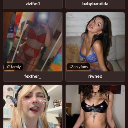
zizifus1
babybandida
fansly
onlyfans
fexther_
riwhed