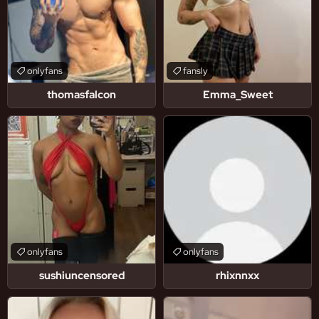
onlyfans
fansly
thomasfalcon
Emma_Sweet
onlyfans
onlyfans
sushiuncensored
rhixnnxx