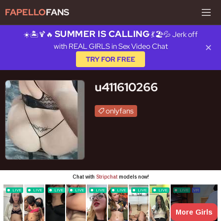
FAPELLO
FANS
SUMMER IS CALLING
☀️🏝️🍹🔥
💃🏖️💦 Jerk off
with REAL GIRLS in Sex Video Chat
✕
TRY FOR FREE
u411610266
onlyfans