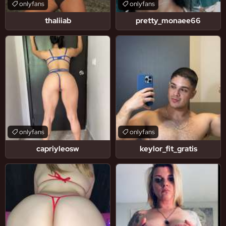
onlyfans
onlyfans
thaliiab
pretty_monaee66
onlyfans
onlyfans
capriyleosw
keylor_fit_gratis