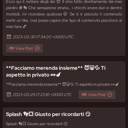
Ecco qui il nettare degli dei 😇 Il vino fatto direttamente dai miei
piedini 🍇👣 Che sensazione strana… i chicchi erano duri e dentro
morbidi, mi ricordava qualcosa 🤭 Se ti è piaciuto il contenuto
metti un like, così posso capire che tipo di contenuto piacciono ai
miei fans 💕
2023-03-30 17:34:20 +0000 UTC
View Post
**Facciamo merenda insieme** 😈🐷💦 Ti
aspetto in privato 👀🍆
**Facciamo merenda insieme** 😈🐷💦 Ti aspetto in privato 👀🍆
2023-03-29 17:23:10 +0000 UTC
View Post
Splash 👣💥 Giusto per ricordarti 😏
Splash 👣💥 Giusto per ricordarti 😏