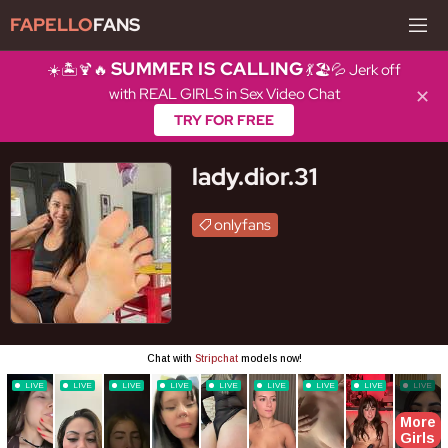
FAPELLO
FANS
SUMMER IS CALLING
☀️🏝️🍹🔥
💃🏖️💦 Jerk off
with REAL GIRLS in Sex Video Chat
✕
TRY FOR FREE
lady.dior.31
onlyfans