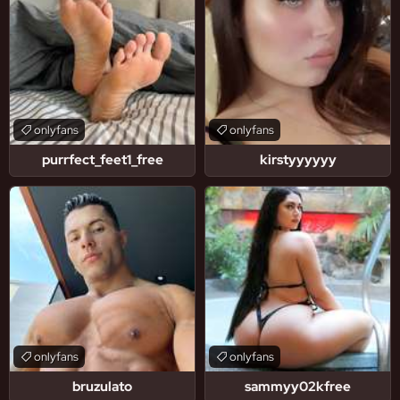
onlyfans
onlyfans
purrfect_feet1_free
kirstyyyyyy
onlyfans
onlyfans
bruzulato
sammyy02kfree