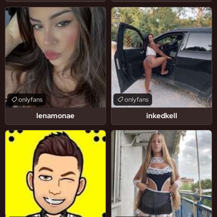
onlyfans
onlyfans
lenamonae
inkedkell