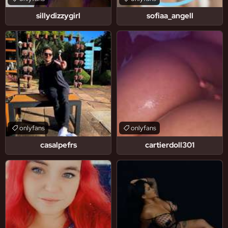
sillydizzygirl
sofiaa_angell
onlyfans
onlyfans
casalpefrs
cartierdoll301