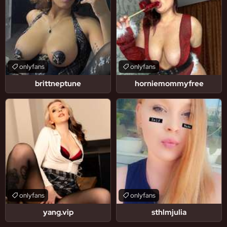
onlyfans
onlyfans
brittneptune
horniemommyfree
onlyfans
onlyfans
yang.vip
sthlmjulia