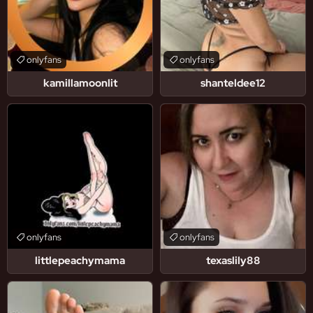
onlyfans
onlyfans
kamillamoonlit
shanteldee12
onlyfans
onlyfans
littlepeachymama
texaslily88