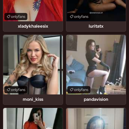
onlyfans
onlyfans
xladykhaleesix
luritatx
onlyfans
onlyfans
moni_kiss
pandavision