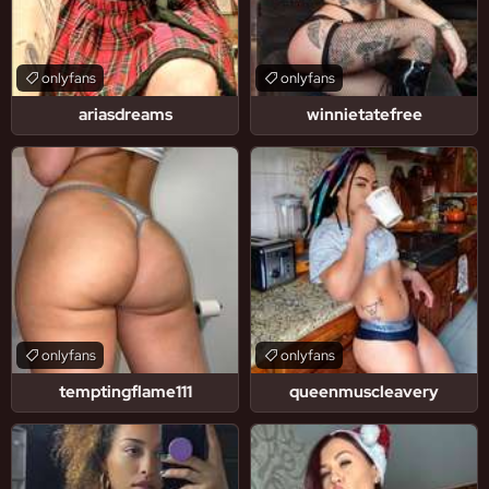
onlyfans
onlyfans
ariasdreams
winnietatefree
onlyfans
onlyfans
temptingflame111
queenmuscleavery