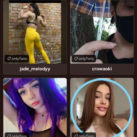
onlyfans
onlyfans
jade_melodyy
crowaoki
onlyfans
onlyfans