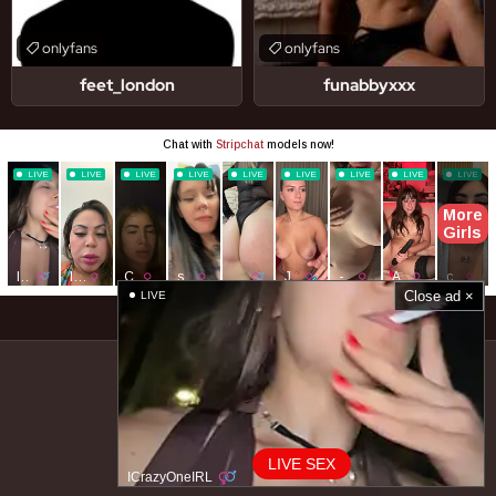
onlyfans
onlyfans
feet_london
funabbyxxx
Close ad ×
LIVE
© FapelloFans. All Rights Reserved.
Home
Content Removal
LIVE SEX
ICrazyOneIRL