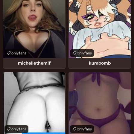
onlyfans
onlyfans
michellethemlf
kumbomb
onlyfans
onlyfans