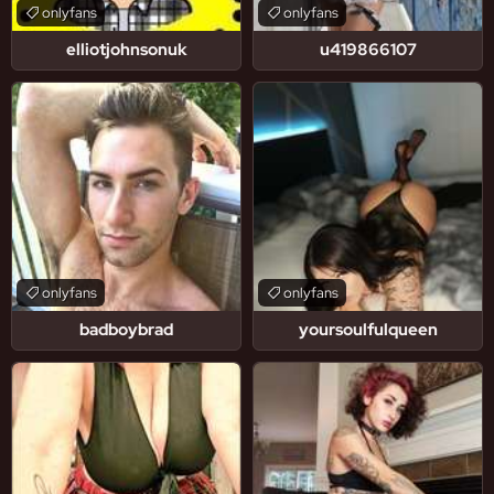
onlyfans
onlyfans
elliotjohnsonuk
u419866107
onlyfans
onlyfans
badboybrad
yoursoulfulqueen