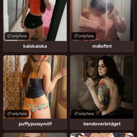
onlyfans
onlyfans
kalokaloka
mdloftnt
onlyfans
onlyfans
puffypussymilf
bendoverbridget