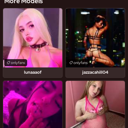
More Models
onlyfans
onlyfans
lunaaaof
jazzacahill04