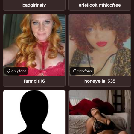
badgirlnaly
ariellookinthiccfree
onlyfans
onlyfans
farmgirl16
honeyella_535