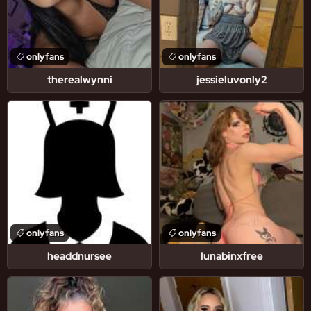
onlyfans
onlyfans
therealwynni
jessieluvonly2
onlyfans
onlyfans
headdnursee
lunabinxfree