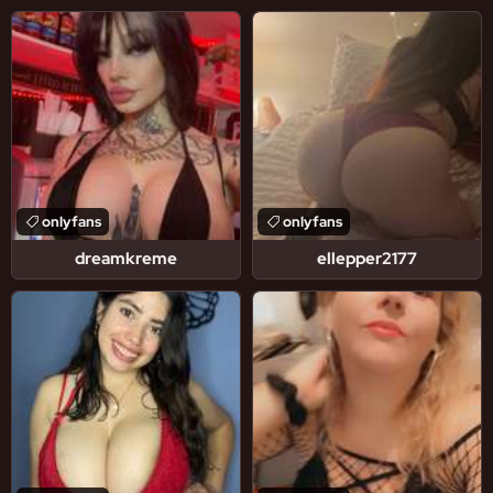
onlyfans
onlyfans
dreamkreme
ellepper2177