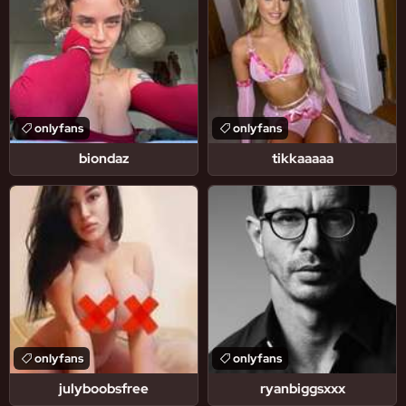
onlyfans
onlyfans
biondaz
tikkaaaaa
onlyfans
onlyfans
julyboobsfree
ryanbiggsxxx