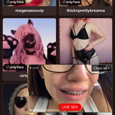
onlyfans
onlyfans
megansexxxvip
thicknprettybreanna
onlyfans
onlyfans
Close ad ×
LIVE
virtualfem
ginger.mila
LIVE SEX
BallerinaCappuccino_