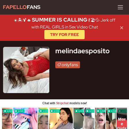
FAPELLO
FANS
SUMMER IS CALLING
☀️🏝️🍹🔥
💃🏖️💦 Jerk off
with REAL GIRLS in Sex Video Chat
✕
TRY FOR FREE
melindaesposito
onlyfans