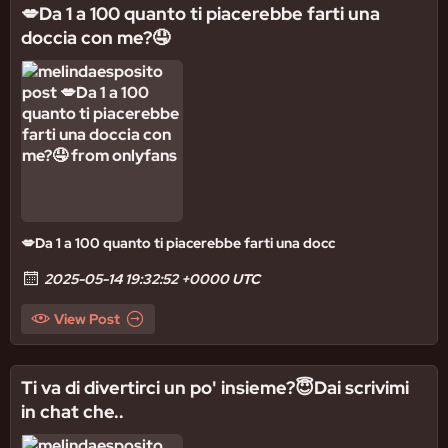
💋Da 1 a 100 quanto ti piacerebbe farti una
doccia con me?🤤
💋Da 1 a 100 quanto ti piacerebbe farti una docc
2025-05-14 19:32:52 +0000 UTC
View Post
Ti va di divertirci un po' insieme?😇Dai scrivimi
in chat che..