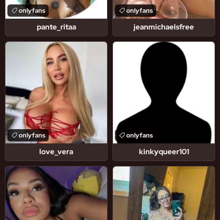
onlyfans
onlyfans
pante_ritaa
jeanmichaelsfree
onlyfans
onlyfans
love_vera
kinkyqueer101