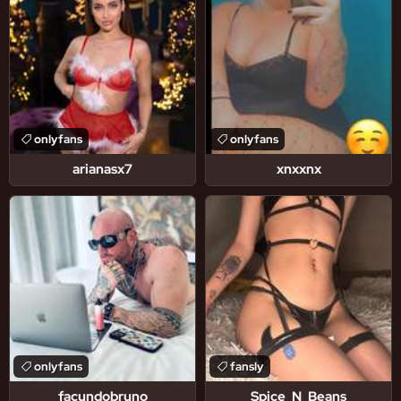
onlyfans
onlyfans
arianasx7
xnxxnx
onlyfans
fansly
facundobruno
Spice_N_Beans