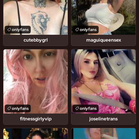
onlyfans
onlyfans
cutebbygrl
maguiqueensex
onlyfans
onlyfans
fitnessgirlyvip
joselinetrans