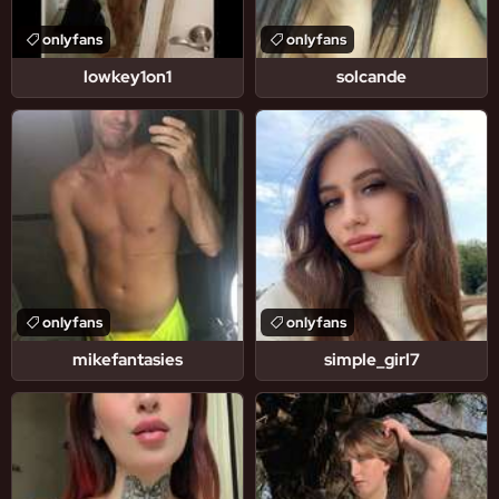
onlyfans
onlyfans
lowkey1on1
solcande
onlyfans
onlyfans
mikefantasies
simple_girl7