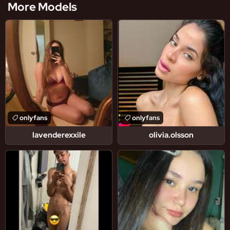
More Models
onlyfans
onlyfans
lavenderexxile
olivia.olsson